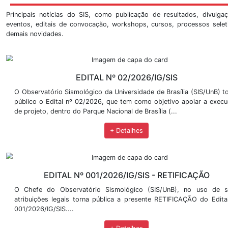
Informe OBSIS 20/11/2018, por volta das 15:30h
Informe Brumadinho
Informe OBSIS sobre as explosÃµes ocorridas em Beir
Evento de Infrassom em BrasÃ­lia
BÃ³lido detectado no municÃ­pio de JanuÃ¡ria - norte
Últimas Notícias
Principais notícias do SIS, como publicação de resul
eventos, editais de convocação, workshops, cursos, p
demais novidades.