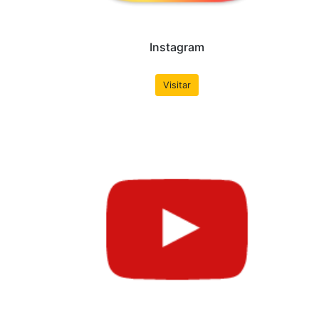
conteúdos adicionais para alunos da professora Mônic
Brasília - UnB. Nota: É necessário utilizar um prog
(WinRAR, 7zip, ...) para descompartar os arquivos e vi
das aulas.
Saiba Mais
Redes Sociais
Nossas redes sociais. Muitas das novidades e demais no
primeiro, por isso não deixe de curtir e nos seguir por l