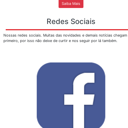
faça-nos uma visit
A sismologia sempre despertou curiosidade e pro
inúmeras visitações públicas que se tornaram tradiçã
da Estação Sismológica, inicialmente instalada na extrem
do ICC. Agora tem-se a mostra no Observatório Sis
Faça-nos uma visita, abaixo segue o
PROCEDIMENTO
visitas:
As marcações serão realizadas
SOMEN
mostrasis@unb.br
, marcações por meio de t
efetivados.
As visitas serão marcadas em dois turnos, de
9h 
17h
, de segunda a sexta-feira, exceto feriados.
Ao escrever o e-mail é necessário informar o respo
nome da instituição, a data e horário previstos, a
e o número para contato.
As turmas devem ter um quórum de no
máxi