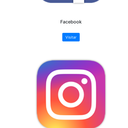
apresentação. Quando solicitado visitas qu
explicitado, haverá uma divisão em turmas menor
apresentações em até 3 sessões consecutivas p
remanescentes, dependendo da disponibilidade
palestra, deverão aguardar.
Após o envio do e-mail é
IMPRESCINDÍVEL
aguard
Observatório Sismológico - SIS/UnB por e-mail.
Saiba Mais
Download do conteúdo &
Profª. Dra. Mônica Gianno
Huelsen
A seguir os links de download .zip dos conteúdo de au