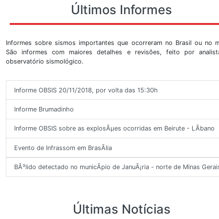
3
30/07/2026
07:17:19
10:17:19
-11.40
-39.21
4
28/07/2026
04:27:14
07:27:14
32.640
130.78
6
Veja Mais
Últimos Informes
Informes sobre sismos importantes que ocorreram no 
São informes com maiores detalhes e revisões, fei
observatório sismológico.