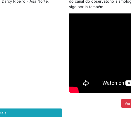
 nº 02/2026, que tem
(SIS/UnB), no uso de suas
poiar a execução de
legais torna pública 
o Parque Nacional de
RETIFICAÇÃO do E
001/2026/IG/SIS....
etalhes
+ Detalhes
Ver todas as notí
tato & Localização
Veja
itucional é na Universidade de Brasília - UnB.
ocorr