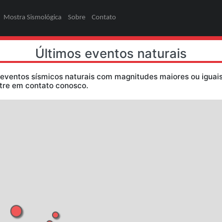
ões
Pesquisa
Mostra Sismológica
Sobre
Contato
Últimos eventos
dos somente eventos sísmicos naturais com magni
ormações, entre em contato conosco.