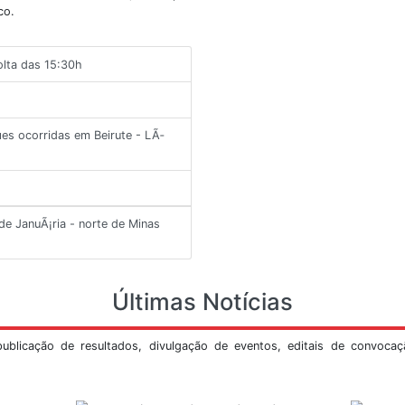
Veja Mais
ltimos Informes
os importantes que ocorreram no Brasil ou no
s com maiores detalhes e revisões, feito por
tório sismológico.
11/2018, por volta das 15:30h
ho
re as explosÃµes ocorridas em Beirute - LÃ­