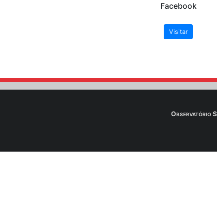
Após o envio do
Downloa
A seguir os links de
de Brasília - UnB. N
arquivos das aulas.