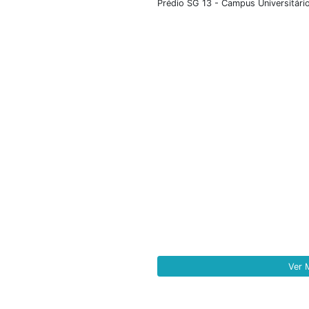
público o Edital
como objetivo a
projeto, dentro d
Brasília (...
+ D
Con
Nosso endereço inst