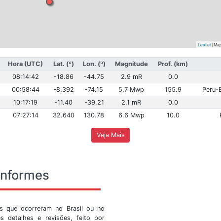
Hora (Brasília)
Hora (UTC)
Lat. (º)
Lon. (º)
Magn
05:14:42
08:14:42
-18.86
-44.75
2.9
21:58:44
00:58:44
-8.392
-74.15
5.7
07:17:19
10:17:19
-11.40
-39.21
2.1
04:27:14
07:27:14
32.640
130.78
6.6