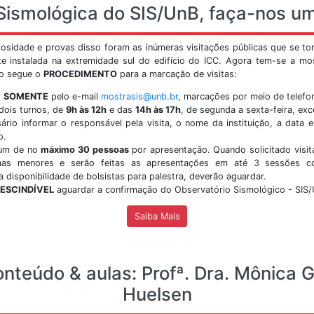
s Universitário Darcy Ribeiro - Asa Norte.
do ca
siga 
Vis