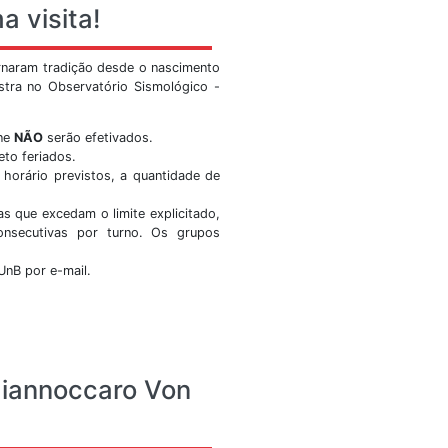
nal do observatório sismológico no youtube. Curta, favori
por lá também.
itar
Ver Mais