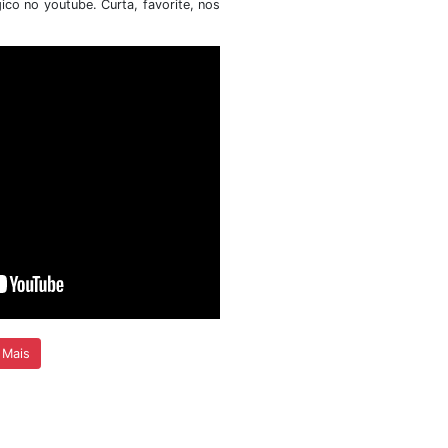
 atribuições
Universidade de Brasília (SIS/UnB) t
a presente
público o resultado final, após recu
dital nº
referente ao Edital da Chamada Púb
Simplificada para Seleção
Bolsistas....
+ Detalhes
cias
Vídeos
 nosso canal do youtube com matérias sobre event
eram fora e dentro do território nacional. A seguir, um dos