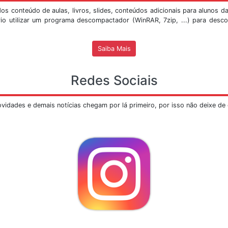
Ver Mais
Mostra Sismológica do SIS/UnB
despertou curiosidade e provas disso foram as inúmeras 
ca, inicialmente instalada na extremidade sul do edifíc
a visita, abaixo segue o
PROCEDIMENTO
para a marcação 
erão realizadas
SOMENTE
pelo e-mail
mostrasis@unb.br
, 
o marcadas em dois turnos, de
9h às 12h
e das
14h às 17h
,
-mail é necessário informar o responsável pela visita, o 
ro para contato.
em ter um quórum de no
máximo 30 pessoas
por apresenta
visão em turmas menores e serão feitas as apresent
dependendo da disponibilidade de bolsistas para palestra,