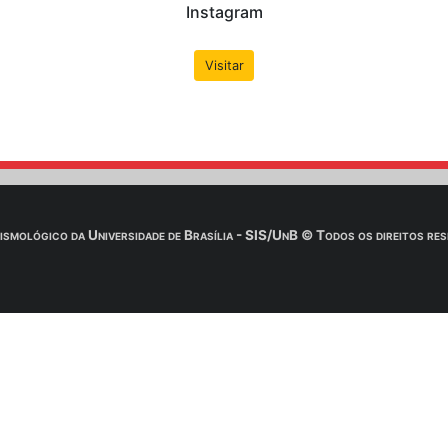
 e-mail é
IMPRESCINDÍVEL
aguardar a confirmação do Obs
Saiba Mais
d do conteúdo & aulas: Profª
Huelse
 download .zip dos conteúdo de aulas, livros, slides, cont
ota: É necessário utilizar um programa descompactador (W
Saiba Mais
Redes Soc