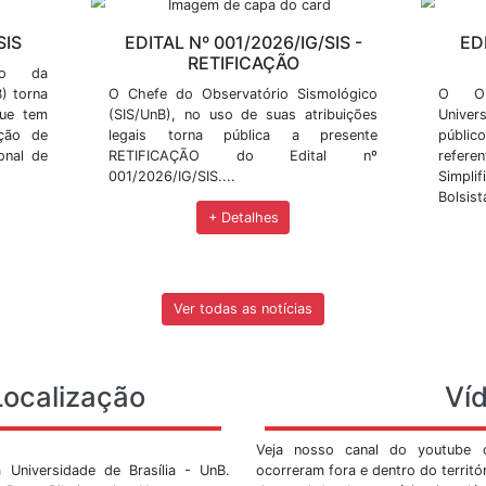
m em BrasÃ­lia
no municÃ­pio de JanuÃ¡ria - norte de Minas
Últimas Not
 do SIS, como publicação de resultados, divulgação de 
ovidades.
02/2026/IG/SIS
EDITAL Nº 001/2026/
RETIFICAÇÃ
o Sismológico da
asília (SIS/UnB) torna
O Chefe do Observatório