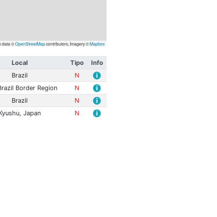
Leaflet
| Map data ©
OpenStreetMap
contributors, Imagery
itude
Prof. (km)
Local
Tipo
 mR
0.0
Brazil
N
 Mwp
155.9
Peru-Brazil Border Region
N
 mR
0.0
Brazil
N
 Mwp
10.0
Kyushu, Japan
N