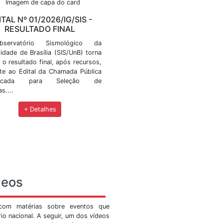
ícias
eventos, editais de convocação, workshops, cursos, pr
IG/SIS -
EDITAL Nº 01/2026/IG/SIS 
O
RESULTADO FINAL
 Sismológico
O Observatório Sismológico