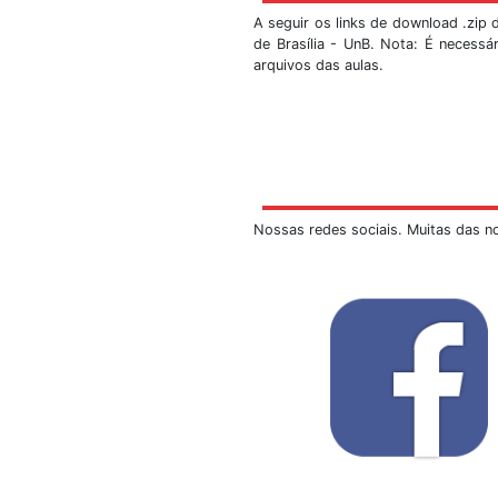
A sismologia sempre 
da Estação Sismológi
SIS/UnB. Faça-nos um
As marcações s
As visitas serã
Ao escrever o e
alunos e o núme
As turmas dev
haverá uma di
remanescentes, 