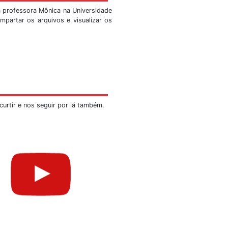
, faça-nos uma visita!
visitações públicas que se tornaram tradição desde o nas
io do ICC. Agora tem-se a mostra no Observatório Sismol
de visitas:
marcações por meio de telefone
NÃO
serão efetivados.
 de segunda a sexta-feira, exceto feriados.
nome da instituição, a data e horário previstos, a quanti
ção. Quando solicitado visitas que excedam o limite expli
ações em até 3 sessões consecutivas por turno. Os 
 deverão aguardar.