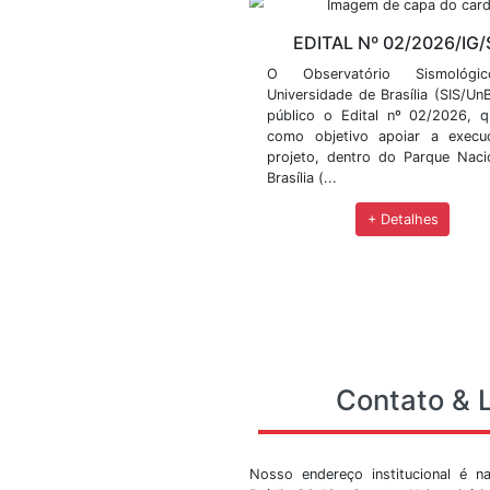
Evento de Infrasso
BÃ³lido detectado 
Gerais
Principais notícias
seletivos e demais n
EDITAL Nº 
O Observatóri
Universidade de Br