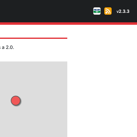
 naturais
tudes maiores ou iguais a 2.0.