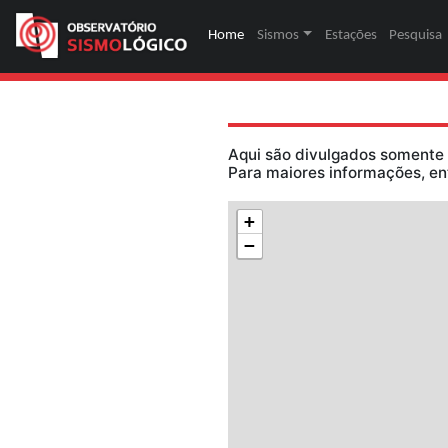
Home
(página atual)
Sismos
Estaç
Aqui são divulga
Para maiores inf
+
−