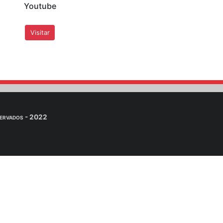
ervatório Sismológico - SIS/UnB por e-mail.
. Dra. Mônica Giannoccaro Vo
n
eúdos adicionais para alunos da professora Mônica na Unive
inRAR, 7zip, ...) para descompartar os arquivos e visual
iais