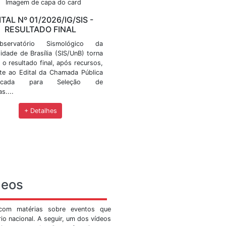
ícias
eventos, editais de convocação, workshops, cursos, pr
IG/SIS -
EDITAL Nº 01/2026/IG/SIS 
O
RESULTADO FINAL
 Sismológico
O Observatório Sismológico