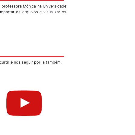
, faça-nos uma visita!
visitações públicas que se tornaram tradição desde o nas
io do ICC. Agora tem-se a mostra no Observatório Sismol
de visitas:
marcações por meio de telefone
NÃO
serão efetivados.
 de segunda a sexta-feira, exceto feriados.
nome da instituição, a data e horário previstos, a quanti
ção. Quando solicitado visitas que excedam o limite expli
ações em até 3 sessões consecutivas por turno. Os 
 deverão aguardar.