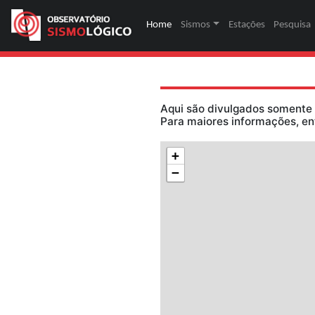
Home
(página atual)
Sismos
Estaç
Aqui são divulga
Para maiores inf
+
−