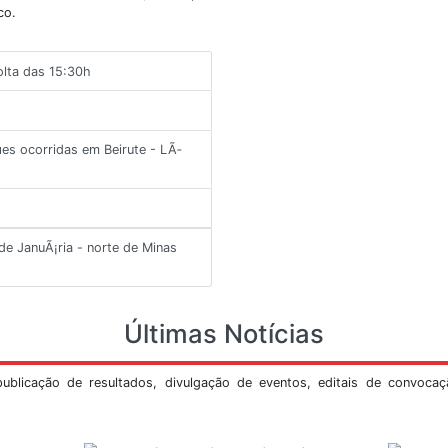
Veja Mais
ltimos Informes
os importantes que ocorreram no Brasil ou no
s com maiores detalhes e revisões, feito por
tório sismológico.
11/2018, por volta das 15:30h
ho
re as explosÃµes ocorridas em Beirute - LÃ­