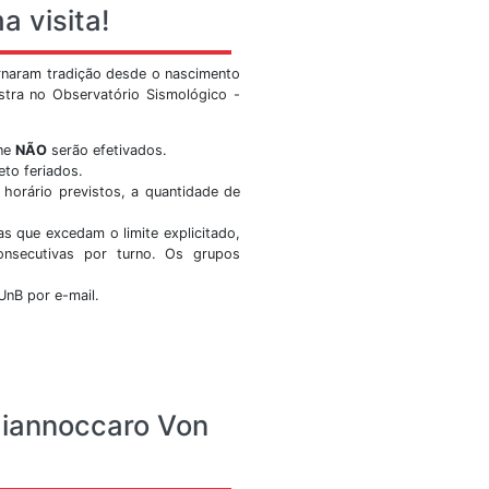
nal do observatório sismológico no youtube. Curta, favori
por lá também.
itar
Ver Mais