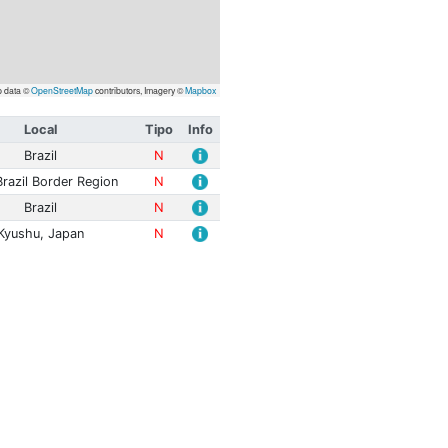
Leaflet
| Map data ©
OpenStreetMap
contributors, Imagery
itude
Prof. (km)
Local
Tipo
 mR
0.0
Brazil
N
 Mwp
155.9
Peru-Brazil Border Region
N
 mR
0.0
Brazil
N
 Mwp
10.0
Kyushu, Japan
N