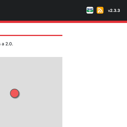
 naturais
tudes maiores ou iguais a 2.0.