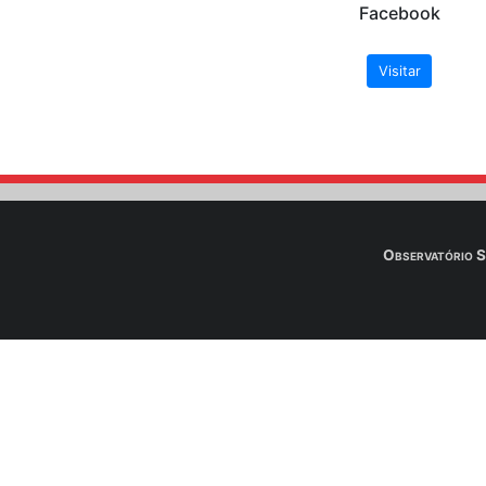
Após o envio do
Downloa
A seguir os links de
de Brasília - UnB. N
arquivos das aulas.