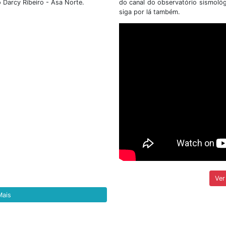
 nº 02/2026, que tem
(SIS/UnB), no uso de suas
poiar a execução de
legais torna pública 
o Parque Nacional de
RETIFICAÇÃO do E
001/2026/IG/SIS....
etalhes
+ Detalhes
Ver todas as notí
tato & Localização
Veja
itucional é na Universidade de Brasília - UnB.
ocorr