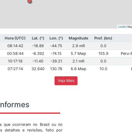
Hora (Brasília)
Hora (UTC)
Lat. (º)
Lon. (º)
Magn
05:14:42
08:14:42
-18.86
-44.75
2.9
21:58:44
00:58:44
-8.392
-74.15
5.7
07:17:19
10:17:19
-11.40
-39.21
2.1
04:27:14
07:27:14
32.640
130.78
6.6