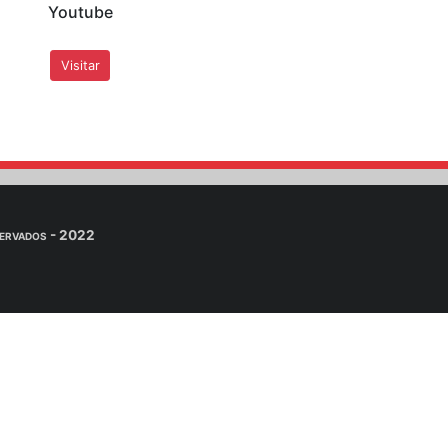
ervatório Sismológico - SIS/UnB por e-mail.
. Dra. Mônica Giannoccaro Vo
n
eúdos adicionais para alunos da professora Mônica na Unive
inRAR, 7zip, ...) para descompartar os arquivos e visual
iais