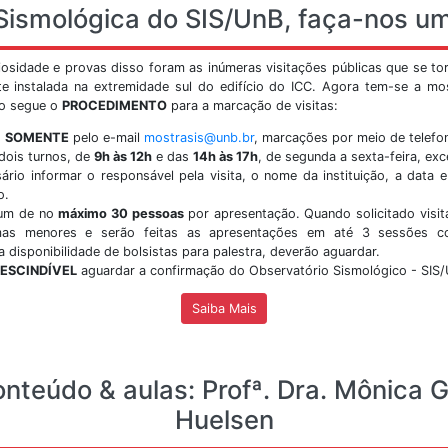
s Universitário Darcy Ribeiro - Asa Norte.
do ca
siga 
Vis