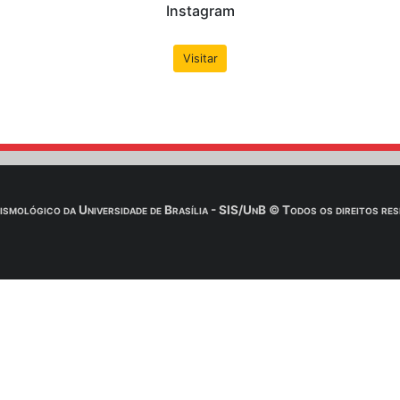
 e-mail é
IMPRESCINDÍVEL
aguardar a confirmação do Obs
Saiba Mais
d do conteúdo & aulas: Profª
Huelse
 download .zip dos conteúdo de aulas, livros, slides, cont
ota: É necessário utilizar um programa descompactador (W
Saiba Mais
Redes Soc