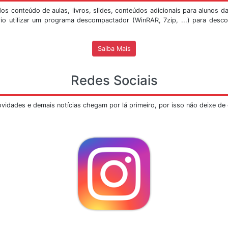
Ver Mais
Mostra Sismológica do SIS/UnB
despertou curiosidade e provas disso foram as inúmeras 
ca, inicialmente instalada na extremidade sul do edifíc
a visita, abaixo segue o
PROCEDIMENTO
para a marcação 
erão realizadas
SOMENTE
pelo e-mail
mostrasis@unb.br
, 
o marcadas em dois turnos, de
9h às 12h
e das
14h às 17h
,
-mail é necessário informar o responsável pela visita, o 
ro para contato.
em ter um quórum de no
máximo 30 pessoas
por apresenta
visão em turmas menores e serão feitas as apresent
dependendo da disponibilidade de bolsistas para palestra,