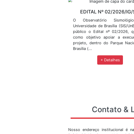
Evento de Infrasso
BÃ³lido detectado 
Gerais
Principais notícias
seletivos e demais n
EDITAL Nº 
O Observatóri
Universidade de Br