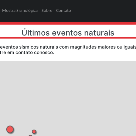
ões
Pesquisa
Mostra Sismológica
Sobre
Contato
Últimos eventos
dos somente eventos sísmicos naturais com magni
ormações, entre em contato conosco.