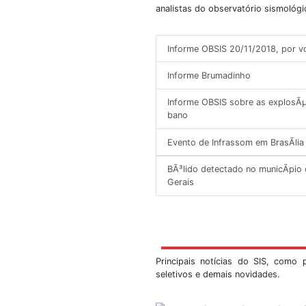
Ú
Informes sobre sism
mundo. São informe
analistas do observa
Informe OBSIS 20/
Informe Brumadin
Informe OBSIS sob
bano