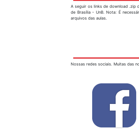
A sismologia sempre 
da Estação Sismológi
SIS/UnB. Faça-nos um
As marcações s
As visitas serã
Ao escrever o e
alunos e o núme
As turmas dev
haverá uma di
remanescentes, 