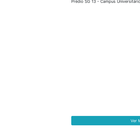
público o Edital
como objetivo a
projeto, dentro d
Brasília (...
+ D
Con
Nosso endereço inst