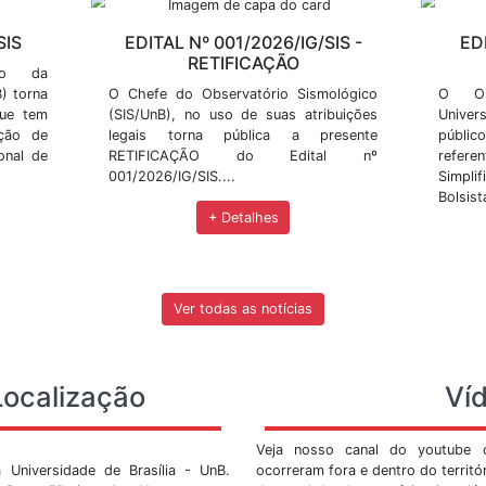
m em BrasÃ­lia
no municÃ­pio de JanuÃ¡ria - norte de Minas
Últimas Not
 do SIS, como publicação de resultados, divulgação de 
ovidades.
02/2026/IG/SIS
EDITAL Nº 001/2026/
RETIFICAÇÃ
o Sismológico da
asília (SIS/UnB) torna
O Chefe do Observatório