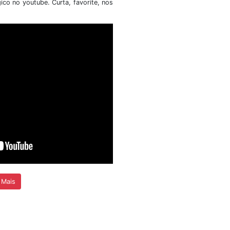
 atribuições
Universidade de Brasília (SIS/UnB) t
a presente
público o resultado final, após recu
dital nº
referente ao Edital da Chamada Púb
Simplificada para Seleção
Bolsistas....
+ Detalhes
cias
Vídeos
 nosso canal do youtube com matérias sobre event
eram fora e dentro do território nacional. A seguir, um dos