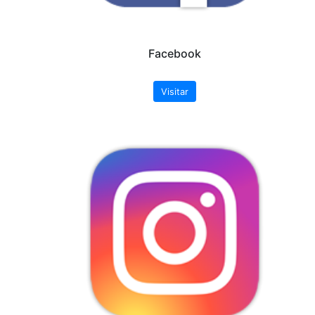
apresentação. Quando solicitado visitas qu
explicitado, haverá uma divisão em turmas menor
apresentações em até 3 sessões consecutivas p
remanescentes, dependendo da disponibilidade
palestra, deverão aguardar.
Após o envio do e-mail é
IMPRESCINDÍVEL
aguard
Observatório Sismológico - SIS/UnB por e-mail.
Saiba Mais
Download do conteúdo &
Profª. Dra. Mônica Gianno
Huelsen
A seguir os links de download .zip dos conteúdo de au