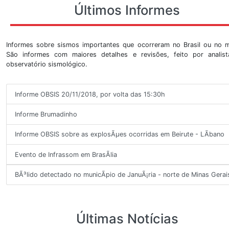
3
30/07/2026
07:17:19
10:17:19
-11.40
-39.21
4
28/07/2026
04:27:14
07:27:14
32.640
130.78
6
Veja Mais
Últimos Informes
Informes sobre sismos importantes que ocorreram no 
São informes com maiores detalhes e revisões, fei
observatório sismológico.