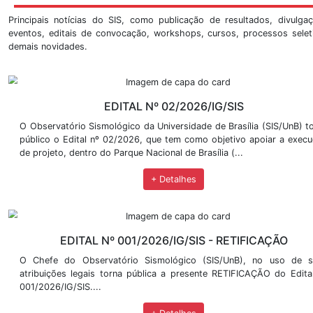
Informe OBSIS 20/11/2018, por volta das 15:30h
Informe Brumadinho
Informe OBSIS sobre as explosÃµes ocorridas em Beir
Evento de Infrassom em BrasÃ­lia
BÃ³lido detectado no municÃ­pio de JanuÃ¡ria - norte
Últimas Notícias
Principais notícias do SIS, como publicação de resul
eventos, editais de convocação, workshops, cursos, p
demais novidades.