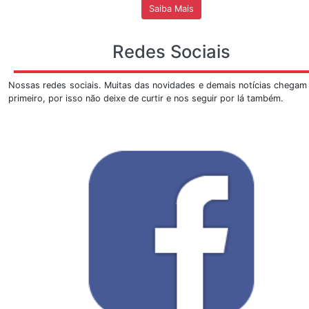
faça-nos uma visit
A sismologia sempre despertou curiosidade e pro
inúmeras visitações públicas que se tornaram tradiçã
da Estação Sismológica, inicialmente instalada na extrem
do ICC. Agora tem-se a mostra no Observatório Sis
Faça-nos uma visita, abaixo segue o
PROCEDIMENTO
visitas:
As marcações serão realizadas
SOMEN
mostrasis@unb.br
, marcações por meio de t
efetivados.
As visitas serão marcadas em dois turnos, de
9h 
17h
, de segunda a sexta-feira, exceto feriados.
Ao escrever o e-mail é necessário informar o respo
nome da instituição, a data e horário previstos, a
e o número para contato.
As turmas devem ter um quórum de no
máxi