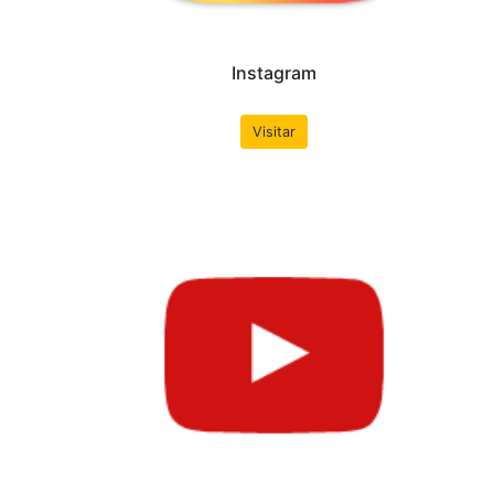
conteúdos adicionais para alunos da professora Mônic
Brasília - UnB. Nota: É necessário utilizar um prog
(WinRAR, 7zip, ...) para descompartar os arquivos e vi
das aulas.
Saiba Mais
Redes Sociais
Nossas redes sociais. Muitas das novidades e demais no
primeiro, por isso não deixe de curtir e nos seguir por l