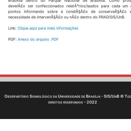
Nacional de BrasÃ­lia (PRAD/SIS/UnB). No referido pro
visitados 11 pontos e as Ã¡reas circunvizinhas (estra
onde estavam estaÃ§Ãµes sismogrÃ¡ficas do antigo 
eram operadas pelo ObservatÃ³rio SismolÃ³gico d
BrasÃ­lia dentro do Parque Nacional de BrasÃ­l
deverÃ£o ser confeccionados relatÃ³rios/laudos 
pontos informando sobre a condiÃ§Ã£o de co
necessidade de intervenÃ§Ã£o ou nÃ£o dentro do PR
Link:
Clique aqui para mais informações
PDF:
Anexo do arquivo .PDF