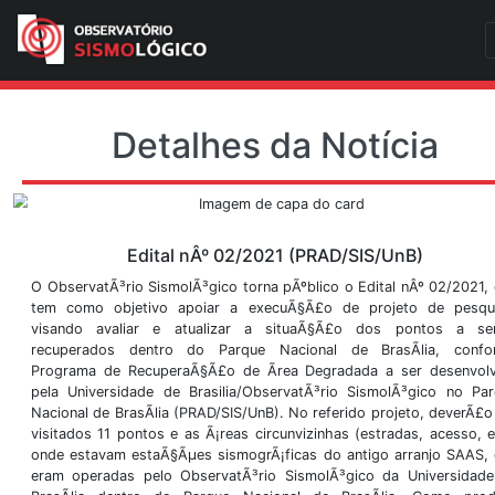
Detalhes da Notí
Edital nÂº 02/2021 (PRAD/SIS/U
O ObservatÃ³rio SismolÃ³gico torna pÃºblico o Edita
tem como objetivo apoiar a execuÃ§Ã£o de proj
visando avaliar e atualizar a situaÃ§Ã£o dos
recuperados dentro do Parque Nacional de Bra
Programa de RecuperaÃ§Ã£o de Ãrea Degradada a 
pela Universidade de Brasilia/ObservatÃ³rio Sismo