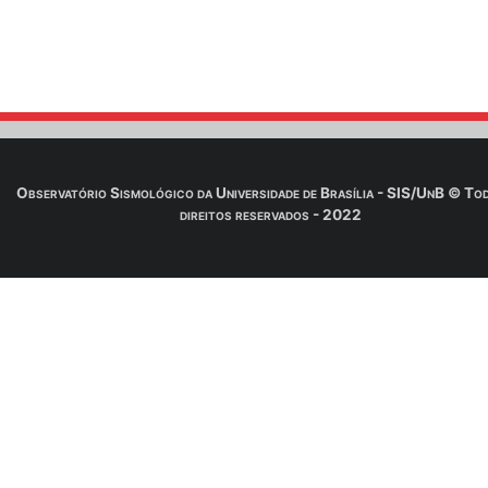
Link:
Clique aqui para mais informações
PDF:
Anexo do arquivo .PDF
Observatório Sismológico da Universidade de Brasília 
direitos reservados - 2022