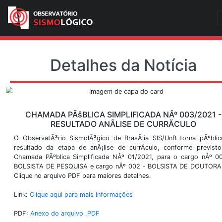
Detalhes da Notí
CHAMADA PÃšBLICA SIMPLIFICADA NÂº 
RESULTADO ANÃLISE DE CURRÃ
O ObservatÃ³rio SismolÃ³gico de BrasÃ­lia SIS/UnB
resultado da etapa de anÃ¡lise de currÃ­culo, con
Chamada PÃºblica Simplificada NÂº 01/2021, para 
BOLSISTA DE PESQUISA e cargo nÂº 002 - BOLSIS
Clique no arquivo PDF para maiores detalhes.