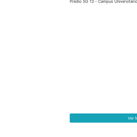
público o Edital
como objetivo a
projeto, dentro d
Brasília (...
+ D
Con
Nosso endereço inst