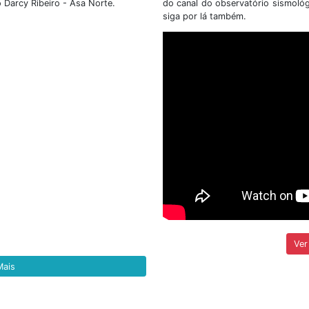
 nº 02/2026, que tem
(SIS/UnB), no uso de suas
poiar a execução de
legais torna pública 
o Parque Nacional de
RETIFICAÇÃO do E
001/2026/IG/SIS....
etalhes
+ Detalhes
Ver todas as notí
tato & Localização
Veja
itucional é na Universidade de Brasília - UnB.
ocorr