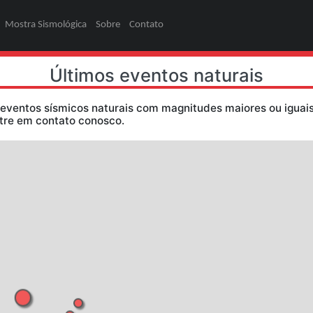
ões
Pesquisa
Mostra Sismológica
Sobre
Contato
Últimos eventos
dos somente eventos sísmicos naturais com magni
ormações, entre em contato conosco.