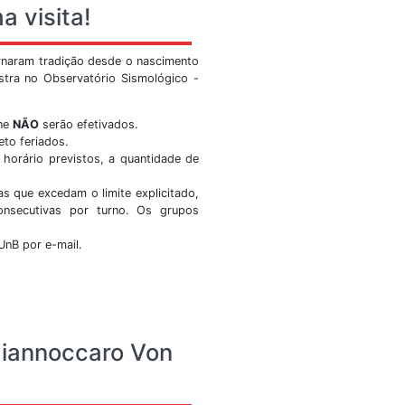
nal do observatório sismológico no youtube. Curta, favori
por lá também.
itar
Ver Mais