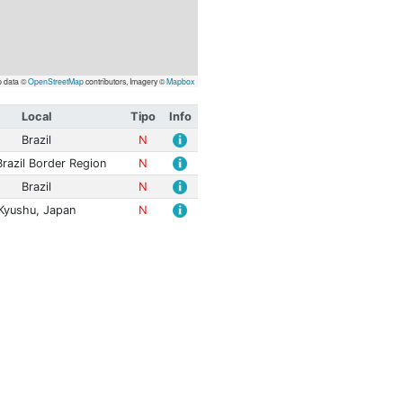
Leaflet
| Map data ©
OpenStreetMap
contributors, Imagery
itude
Prof. (km)
Local
Tipo
 mR
0.0
Brazil
N
 Mwp
155.9
Peru-Brazil Border Region
N
 mR
0.0
Brazil
N
 Mwp
10.0
Kyushu, Japan
N