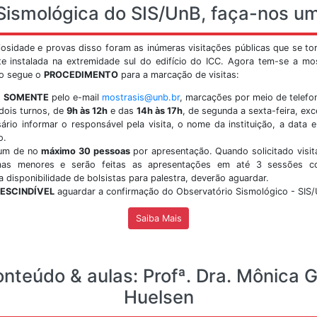
s Universitário Darcy Ribeiro - Asa Norte.
do ca
siga 
Vis