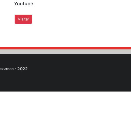
ervatório Sismológico - SIS/UnB por e-mail.
. Dra. Mônica Giannoccaro Vo
n
eúdos adicionais para alunos da professora Mônica na Unive
inRAR, 7zip, ...) para descompartar os arquivos e visual
iais