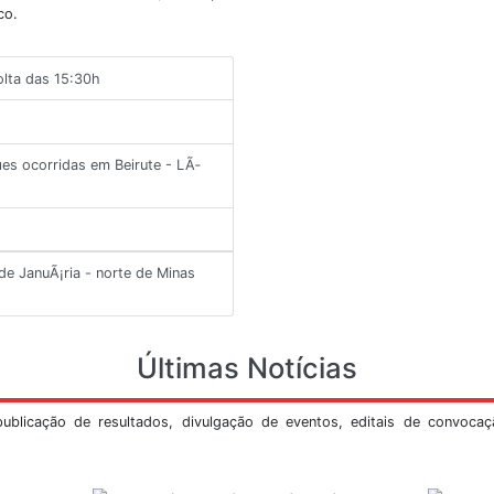
Veja Mais
ltimos Informes
os importantes que ocorreram no Brasil ou no
s com maiores detalhes e revisões, feito por
tório sismológico.
11/2018, por volta das 15:30h
ho
re as explosÃµes ocorridas em Beirute - LÃ­