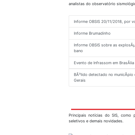
Ú
Informes sobre sism
mundo. São informe
analistas do observa
Informe OBSIS 20/
Informe Brumadin
Informe OBSIS sob
bano