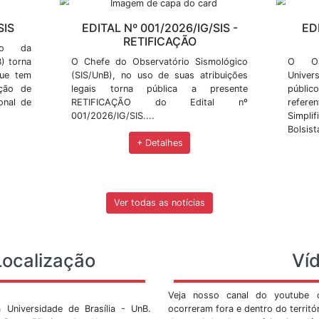
m em BrasÃ­lia
no municÃ­pio de JanuÃ¡ria - norte de Minas
Últimas Not
 do SIS, como publicação de resultados, divulgação de 
ovidades.
02/2026/IG/SIS
EDITAL Nº 001/2026/
RETIFICAÇÃ
o Sismológico da
asília (SIS/UnB) torna
O Chefe do Observatório