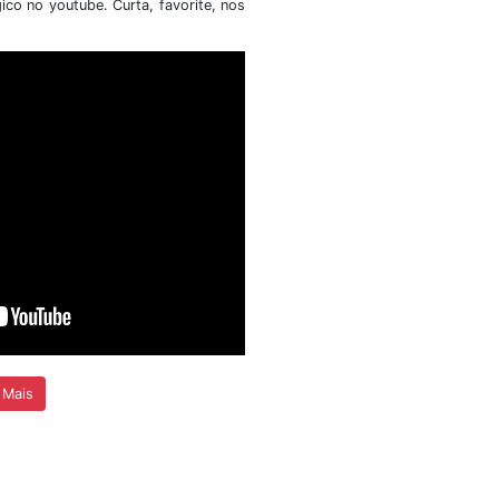
 atribuições
Universidade de Brasília (SIS/UnB) t
a presente
público o resultado final, após recu
dital nº
referente ao Edital da Chamada Púb
Simplificada para Seleção
Bolsistas....
+ Detalhes
cias
Vídeos
 nosso canal do youtube com matérias sobre event
eram fora e dentro do território nacional. A seguir, um dos