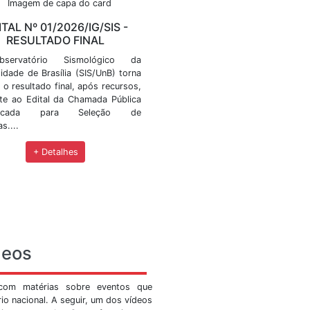
ícias
eventos, editais de convocação, workshops, cursos, pr
IG/SIS -
EDITAL Nº 01/2026/IG/SIS 
O
RESULTADO FINAL
 Sismológico
O Observatório Sismológico