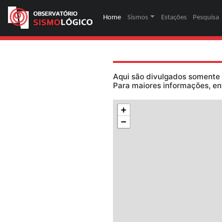
Home
(página atual)
Sismos
Estaç
Aqui são divulga
Para maiores inf
+
−