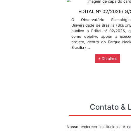
Evento de Infrasso
BÃ³lido detectado 
Gerais
Principais notícias
seletivos e demais n
EDITAL Nº 
O Observatóri
Universidade de Br