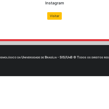
 e-mail é
IMPRESCINDÍVEL
aguardar a confirmação do Obs
Saiba Mais
d do conteúdo & aulas: Profª
Huelse
 download .zip dos conteúdo de aulas, livros, slides, cont
ota: É necessário utilizar um programa descompactador (W
Saiba Mais
Redes Soc