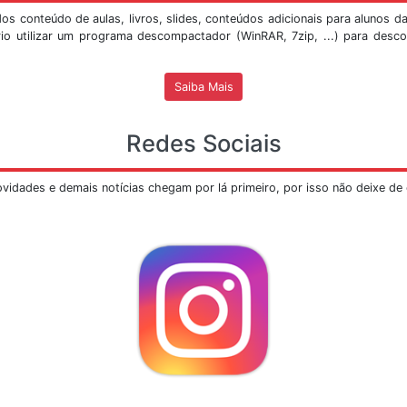
Ver Mais
Mostra Sismológica do SIS/UnB
despertou curiosidade e provas disso foram as inúmeras 
ca, inicialmente instalada na extremidade sul do edifíc
a visita, abaixo segue o
PROCEDIMENTO
para a marcação 
erão realizadas
SOMENTE
pelo e-mail
mostrasis@unb.br
, 
o marcadas em dois turnos, de
9h às 12h
e das
14h às 17h
,
-mail é necessário informar o responsável pela visita, o 
ro para contato.
em ter um quórum de no
máximo 30 pessoas
por apresenta
visão em turmas menores e serão feitas as apresent
dependendo da disponibilidade de bolsistas para palestra,