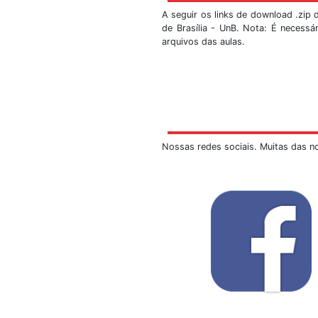
A sismologia sempre 
da Estação Sismológi
SIS/UnB. Faça-nos um
As marcações s
As visitas serã
Ao escrever o e
alunos e o núme
As turmas dev
haverá uma di
remanescentes, 