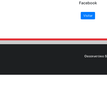
Após o envio do
Downloa
A seguir os links de
de Brasília - UnB. N
arquivos das aulas.