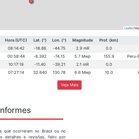
Hora (Brasília)
Hora (UTC)
Lat. (º)
Lon. (º)
Magn
05:14:42
08:14:42
-18.86
-44.75
2.9
21:58:44
00:58:44
-8.392
-74.15
5.7
07:17:19
10:17:19
-11.40
-39.21
2.1
04:27:14
07:27:14
32.640
130.78
6.6