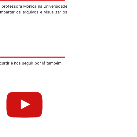
, faça-nos uma visita!
visitações públicas que se tornaram tradição desde o nas
io do ICC. Agora tem-se a mostra no Observatório Sismol
de visitas:
marcações por meio de telefone
NÃO
serão efetivados.
 de segunda a sexta-feira, exceto feriados.
nome da instituição, a data e horário previstos, a quanti
ção. Quando solicitado visitas que excedam o limite expli
ações em até 3 sessões consecutivas por turno. Os 
 deverão aguardar.