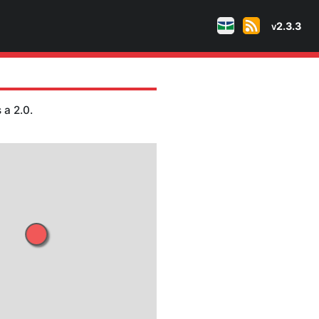
 naturais
tudes maiores ou iguais a 2.0.