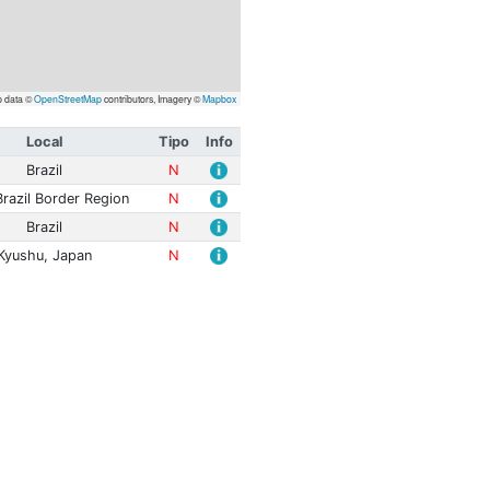
Leaflet
| Map data ©
OpenStreetMap
contributors, Imagery
itude
Prof. (km)
Local
Tipo
 mR
0.0
Brazil
N
 Mwp
155.9
Peru-Brazil Border Region
N
 mR
0.0
Brazil
N
 Mwp
10.0
Kyushu, Japan
N