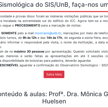
s Universitário Darcy Ribeiro - Asa Norte.
do ca
siga 
Vis