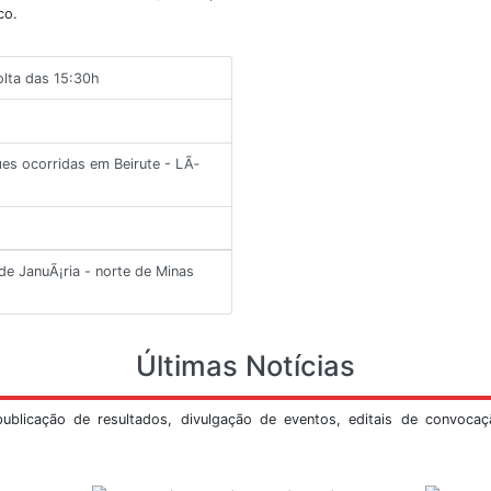
Veja Mais
ltimos Informes
os importantes que ocorreram no Brasil ou no
s com maiores detalhes e revisões, feito por
tório sismológico.
11/2018, por volta das 15:30h
ho
re as explosÃµes ocorridas em Beirute - LÃ­