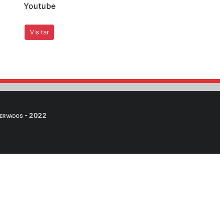
ervatório Sismológico - SIS/UnB por e-mail.
. Dra. Mônica Giannoccaro Vo
n
eúdos adicionais para alunos da professora Mônica na Unive
inRAR, 7zip, ...) para descompartar os arquivos e visual
iais