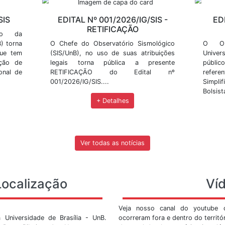
m em BrasÃ­lia
no municÃ­pio de JanuÃ¡ria - norte de Minas
Últimas Not
 do SIS, como publicação de resultados, divulgação de 
ovidades.
02/2026/IG/SIS
EDITAL Nº 001/2026/
RETIFICAÇÃ
o Sismológico da
asília (SIS/UnB) torna
O Chefe do Observatório