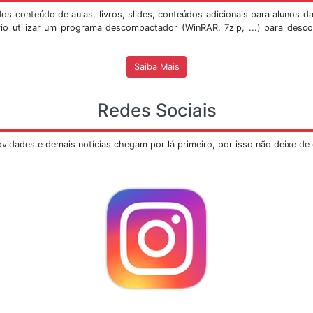
Ver Mais
Mostra Sismológica do SIS/UnB
despertou curiosidade e provas disso foram as inúmeras 
ca, inicialmente instalada na extremidade sul do edifíc
a visita, abaixo segue o
PROCEDIMENTO
para a marcação 
erão realizadas
SOMENTE
pelo e-mail
mostrasis@unb.br
, 
o marcadas em dois turnos, de
9h às 12h
e das
14h às 17h
,
-mail é necessário informar o responsável pela visita, o 
ro para contato.
em ter um quórum de no
máximo 30 pessoas
por apresenta
visão em turmas menores e serão feitas as apresent
dependendo da disponibilidade de bolsistas para palestra,