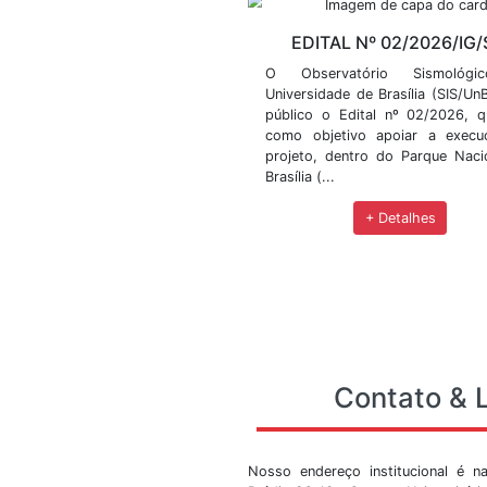
Evento de Infrasso
BÃ³lido detectado 
Gerais
Principais notícias
seletivos e demais n
EDITAL Nº 
O Observatóri
Universidade de Br