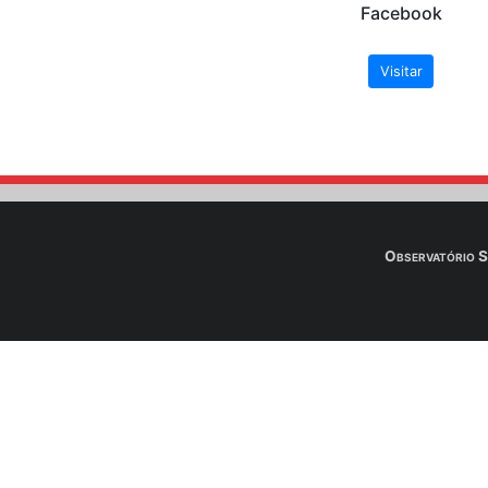
Após o envio do
Downloa
A seguir os links de
de Brasília - UnB. N
arquivos das aulas.