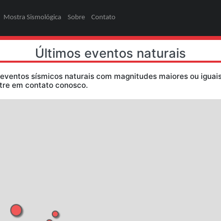
ões
Pesquisa
Mostra Sismológica
Sobre
Contato
Últimos eventos
dos somente eventos sísmicos naturais com magni
ormações, entre em contato conosco.