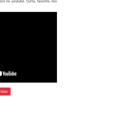
 atribuições
Universidade de Brasília (SIS/UnB) t
a presente
público o resultado final, após recu
dital nº
referente ao Edital da Chamada Púb
Simplificada para Seleção
Bolsistas....
+ Detalhes
cias
Vídeos
 nosso canal do youtube com matérias sobre event
eram fora e dentro do território nacional. A seguir, um dos