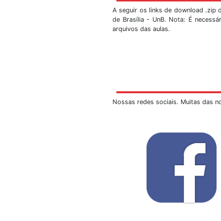
A sismologia sempre 
da Estação Sismológi
SIS/UnB. Faça-nos um
As marcações s
As visitas serã
Ao escrever o e
alunos e o núme
As turmas dev
haverá uma di
remanescentes, 