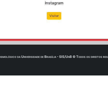
 e-mail é
IMPRESCINDÍVEL
aguardar a confirmação do Obs
Saiba Mais
d do conteúdo & aulas: Profª
Huelse
 download .zip dos conteúdo de aulas, livros, slides, cont
ota: É necessário utilizar um programa descompactador (W
Saiba Mais
Redes Soc