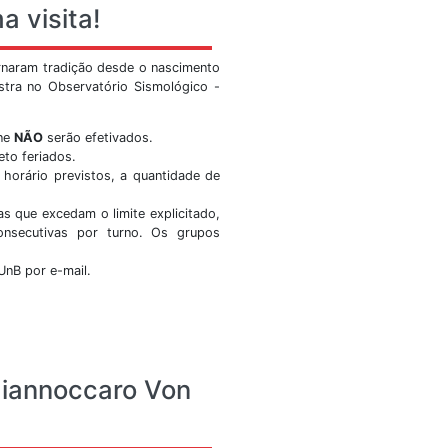
nal do observatório sismológico no youtube. Curta, favori
por lá também.
itar
Ver Mais