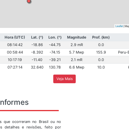
Hora (Brasília)
Hora (UTC)
Lat. (º)
Lon. (º)
Magn
05:14:42
08:14:42
-18.86
-44.75
2.9
21:58:44
00:58:44
-8.392
-74.15
5.7
07:17:19
10:17:19
-11.40
-39.21
2.1
04:27:14
07:27:14
32.640
130.78
6.6