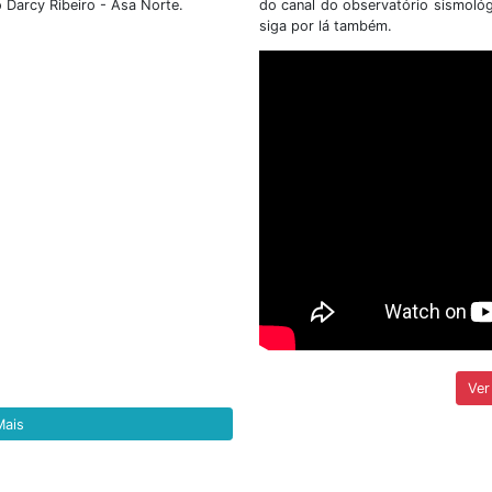
 nº 02/2026, que tem
(SIS/UnB), no uso de suas
poiar a execução de
legais torna pública 
o Parque Nacional de
RETIFICAÇÃO do E
001/2026/IG/SIS....
etalhes
+ Detalhes
Ver todas as notí
tato & Localização
Veja
itucional é na Universidade de Brasília - UnB.
ocorr