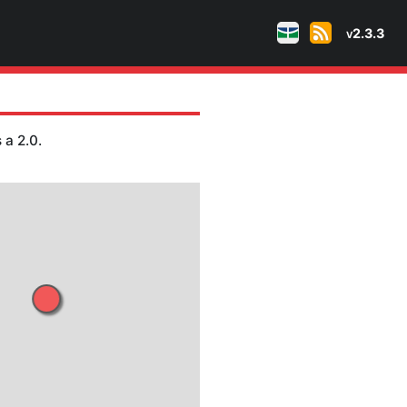
 naturais
tudes maiores ou iguais a 2.0.