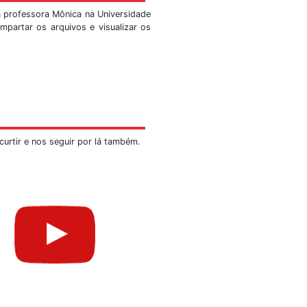
, faça-nos uma visita!
visitações públicas que se tornaram tradição desde o nas
io do ICC. Agora tem-se a mostra no Observatório Sismol
de visitas:
marcações por meio de telefone
NÃO
serão efetivados.
 de segunda a sexta-feira, exceto feriados.
nome da instituição, a data e horário previstos, a quanti
ção. Quando solicitado visitas que excedam o limite expli
ações em até 3 sessões consecutivas por turno. Os 
 deverão aguardar.