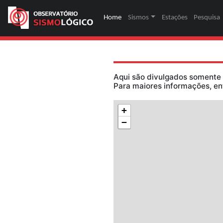
Home
(página atual)
Sismos
Estaç
Aqui são divulga
Para maiores inf
+
−