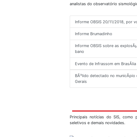
Ú
Informes sobre sism
mundo. São informe
analistas do observa
Informe OBSIS 20/
Informe Brumadin
Informe OBSIS sob
bano