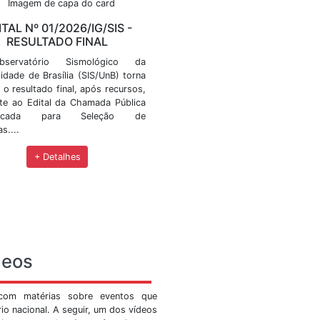
ícias
eventos, editais de convocação, workshops, cursos, pr
IG/SIS -
EDITAL Nº 01/2026/IG/SIS 
O
RESULTADO FINAL
 Sismológico
O Observatório Sismológico