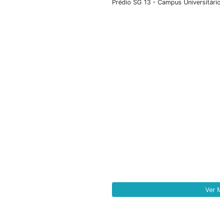
público o Edital
como objetivo a
projeto, dentro d
Brasília (...
+ D
Con
Nosso endereço inst